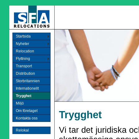
Startsida
Nyheter
Relocation
Flyttning
Transport
Distribution
Storbritannien
Internationellt
Trygghet
Miljö
Om företaget
Trygghet
Kontakta oss
Vi tar det juridiska o
Relokal