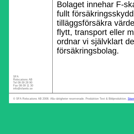
Bolaget innehar F-sk
fullt försäkringsskydd.
tilläggsförsäkra värde
flytt, transport eller
ordnar vi självklart de
försäkringsbolag.
SFA
Relocations AB
Tel 08-39 28 90
Fax 08-39 11 30
info@sfarelo.se
© SFA Relocations AB 2008. Alla rättigheter reserverade. Produktion
Text & Bildproduktion
.
Site